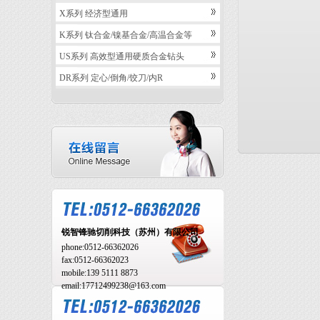
X系列 经济型通用
K系列 钛合金/镍基合金/高温合金等
US系列 高效型通用硬质合金钻头
DR系列 定心/倒角/饺刀/内R
锐智锋驰切削科技（苏州）有限公司
phone:
0512-66362026
fax:
0512-66362023
mobile:
139 5111 8873
email:17712499238@163.com