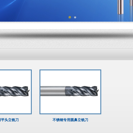
用平头立铣刀
不锈钢专用圆鼻立铣刀