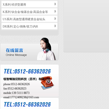
X系列 经济型通用
K系列 钛合金/镍基合金/高温合金等
US系列 高效型通用硬质合金钻头
DR系列 定心/倒角/饺刀/内R
锐智锋驰切削科技（苏州）有限公司
phone:
0512-66362026
fax:
0512-66362023
mobile:
139 5111 8873
email:17712499238@163.com